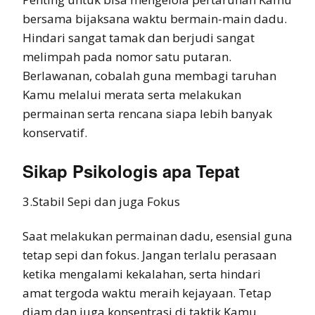
bersama bijaksana waktu bermain-main dadu.
Hindari sangat tamak dan berjudi sangat
melimpah pada nomor satu putaran.
Berlawanan, cobalah guna membagi taruhan
Kamu melalui merata serta melakukan
permainan serta rencana siapa lebih banyak
konservatif.
Sikap Psikologis apa Tepat
3.Stabil Sepi dan juga Fokus
Saat melakukan permainan dadu, esensial guna
tetap sepi dan fokus. Jangan terlalu perasaan
ketika mengalami kekalahan, serta hindari
amat tergoda waktu meraih kejayaan. Tetap
diam dan juga konsentrasi di taktik Kamu,