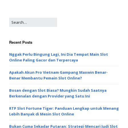
Recent Posts
Nggak Perlu Bingung Lagi, Ini Dia Tempat Main Slot
Online Paling Gacor dan Terpercaya
Apakah Akun Pro Vietnam Gampang Maxwin Benar-
Benar Membantu Pemain Slot Online?
Bosan dengan Slot Biasa? Mungkin Sudah Saatnya
Berkenalan dengan Provider yang Satu Ini
RTP Slot Fortune Tiger: Panduan Lengkap untuk Menang
Lebih Banyak di Mesin Slot Online
Bukan Cuma Sekadar Putaran: Strategi Mencari Judi Slot